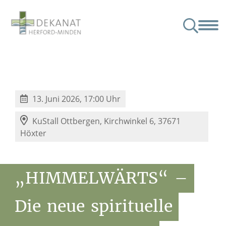
nat
Angebote & Veranstaltungen
Junge Menschen
Partner
Kindertagesstätten im Dekanat
13. Juni 2026, 17:00 Uhr
KuStall Ottbergen,
Kirchwinkel 6, 37671
Höxter
„HIMMELWÄRTS“
–
Die
neue
spirituelle