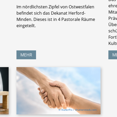
ehre
Im nördlichsten Zipfel von Ostwestfalen
Mit
befindet sich das Dekanat Herford-
Präv
Minden. Dieses ist in 4 Pastorale Räume
Über
eingeteilt.
schü
Fort
Kult
MEHR
M
.com
© KieferPix / Shutterstock.com