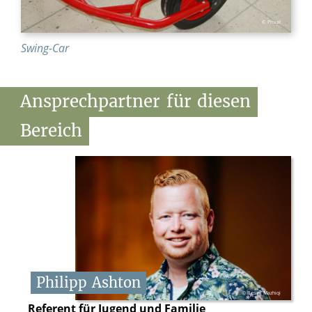
© Privat
Swing-Car
Ansprechpartner
für
diesen
Bereich
Philipp
Ashton
© Besim Mazhiqi
Referent für Jugend und Familie