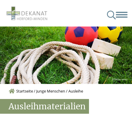
nat
Angebote & Veranstaltungen
Junge Menschen
Partner
Kindertagesstätten im Dekanat
© Philipp Ashton
Startseite
/
Junge Menschen
/
Ausleihe
Ausleihmaterialien