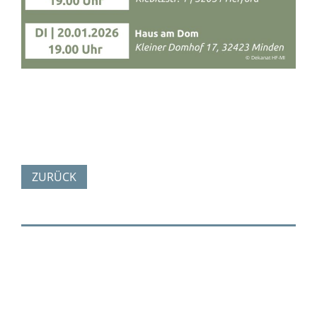
© Dekanat HF-MI
ZURÜCK