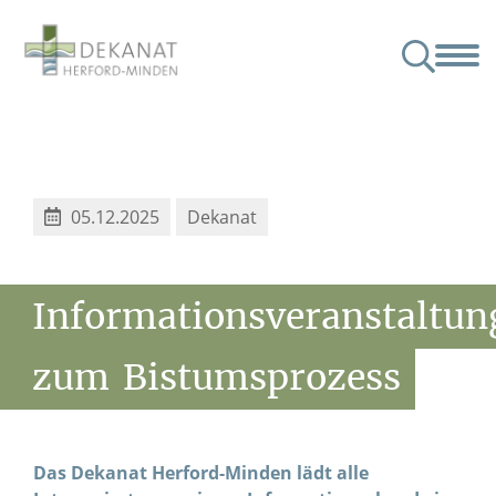
nat
Angebote & Veranstaltungen
Junge Menschen
Partner
Kindertagesstätten im Dekanat
05.12.2025
Dekanat
Informationsveranstaltun
zum
Bistumsprozess
Das Dekanat Herford-Minden lädt alle